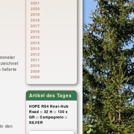
2021
2020
2019
2018
2017
2016
2015
2014
2013
2012
ümmeler
2011
ezeichnet
2010
lieferte
2009
2008
Artikel des Tages
HOPE RS4 Rear-Hub
Road :: 32 H :: 130 x
QR :: Campagnolo ::
SILVER
in den