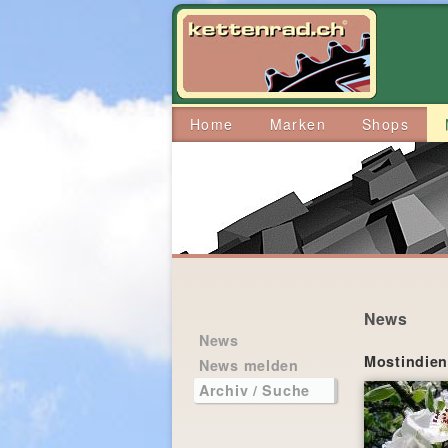
Home
Marken
Shops
News
News
Mostindien
News melden
Archiv / Suche