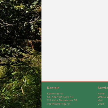
Kontakt
Servi
Kettenrad.ch
Home
c/o Agentur Felix AG
Mobile 
CH-9553 Bettwiesen TG
Mail
info@kettenrad.ch
Login