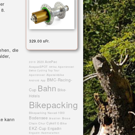
der
18.
329.00 sFr.
ehen, die
lder,
AcePac
2020
2019
AcepacSPOT
Afrika
Alpenbrevet
Swiss Cycling Top Tour
Alpsteinbike
Alpenbrevet
BMC-Racing-
Android
App
Bahn
Cup
Bike-
Hotels
Bikepacking
Bikepacking Navad-1000
Bodensee
ke kann
Brose
Brasilien
Cykell
Chain
Chur
E-Bike
EKZ-Cup
Engadin
Engadin-Radmarathon