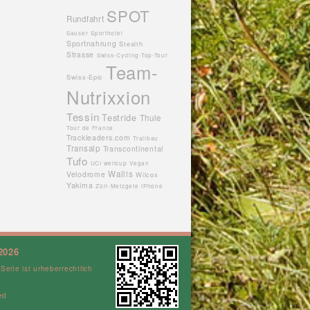
SPOT
Rundfahrt
Sauser
Sporthotel
Sportnahrung
Stealth
Strasse
Swiss-Cycling-Top-Tour
Team-
Swiss-Epic
Nutrixxion
Tessin
Testride
Thule
Tour de France
Trackleaders.com
Trailbau
Transalp
Transcontinental
Tufo
UCI weltcup
Vegan
Wallis
Velodrome
Wilcox
Yakima
Züri-Metzgete
iPhone
2026
 Seite ist urheberrechtlich
ed