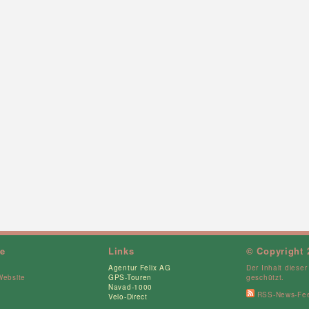
ce
Links
© Copyright 
Agentur Felix AG
Der Inhalt dieser
Website
GPS-Touren
geschützt.
Navad-1000
RSS-News-Fe
Velo-Direct