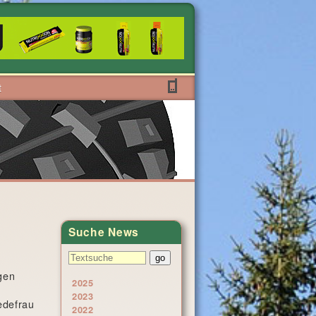
t
Suche News
gen
2025
2023
edefrau
2022