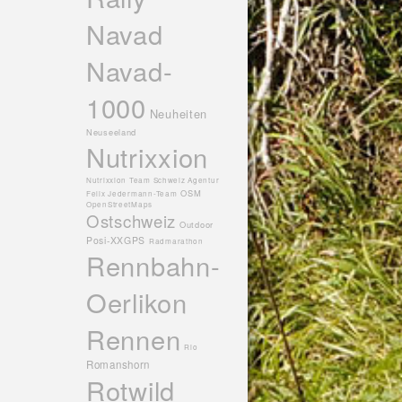
Navad
Navad-
1000
Neuheiten
Neuseeland
Nutrixxion
Nutrixxion Team Schweiz Agentur
OSM
Felix Jedermann-Team
OpenStreetMaps
Ostschweiz
Outdoor
Posi-XXGPS
Radmarathon
Rennbahn-
Oerlikon
Rennen
Rio
Romanshorn
Rotwild