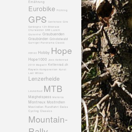
Ernährung
Eurobike
Frühling
GPS
Genfersee
Giro
Sardegna 12h-Bikerace
Churwalden SRB Luzern
Graubuenden
Glutenfrei
Graubünden
Grindelwald
Gurnigel-Panorama-Classic
Hope
Hobby
HB160
Hope1000
Joes
Kettenrad
Kettenrad.ch
2018 Magazin
Keywin
Komponenten
Kunst
Lael Wilcox
Lenzerheide
MTB
Leukerbad
Maighelspass
Mallorca
Montreux
Mostindien
Mostindien Rundfahrt Swiss
Cycling Classics
Mountain-
Rally