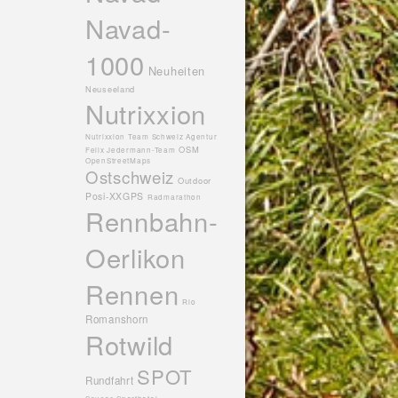
Navad-
1000
Neuheiten
Neuseeland
Nutrixxion
Nutrixxion Team Schweiz Agentur
OSM
Felix Jedermann-Team
OpenStreetMaps
Ostschweiz
Outdoor
Posi-XXGPS
Radmarathon
Rennbahn-
Oerlikon
Rennen
Rio
Romanshorn
Rotwild
SPOT
Rundfahrt