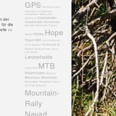
GPS
Genfersee
Giro
Sardegna 12h-Bikerace
Churwalden SRB Luzern
Graubuenden
t der
Glutenfrei
Graubünden
Grindelwald
für die
Gurnigel-Panorama-Classic
elle >>
Hope
Hobby
HB160
Hope1000
Joes
Kettenrad
Kettenrad.ch
2018 Magazin
Keywin
Komponenten
Kunst
Lael Wilcox
Lenzerheide
MTB
Leukerbad
Maighelspass
Mallorca
Montreux
Mostindien
Mostindien Rundfahrt Swiss
Cycling Classics
Mountain-
Rally
Navad