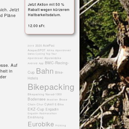
Jetzt Aktion mit 50 %
ich. Jetzt
Rabatt wegen kürzerem
nd Pläne
Haltbarkeitsdatum.
12.00 sFr.
AcePac
2020
2019
AcepacSPOT
Afrika
Alpenbrevet
Swiss Cycling Top Tour
Alpsteinbike
Alpenbrevet
BMC-Racing-
Android
App
esse. Auf
Bahn
heit in
Cup
Bike-
der
Hotels
Bikepacking
Bikepacking Navad-1000
Bodensee
Brose
Brasilien
Cykell
Chain
Chur
E-Bike
EKZ-Cup
Engadin
Engadin-Radmarathon
Ernährung
Eurobike
Frühling