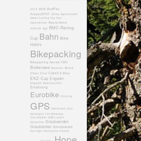
AcePac
2020
2019
AcepacSPOT
Afrika
Alpenbrevet
Swiss Cycling Top Tour
Alpsteinbike
Alpenbrevet
BMC-Racing-
Android
App
Bahn
Cup
Bike-
Hotels
Bikepacking
Bikepacking Navad-1000
Bodensee
Brose
Brasilien
Cykell
Chain
Chur
E-Bike
EKZ-Cup
Engadin
Engadin-Radmarathon
Ernährung
Eurobike
Frühling
GPS
Genfersee
Giro
Sardegna 12h-Bikerace
Churwalden SRB Luzern
Graubuenden
Glutenfrei
Graubünden
Grindelwald
Gurnigel-Panorama-Classic
Hope