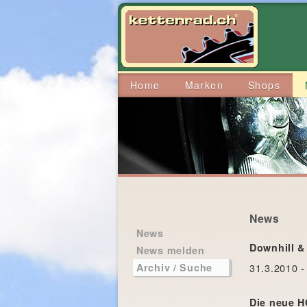
Home
Marken
Shops
News
News
Downhill &
News melden
31.3.2010 -
Archiv / Suche
Die neue HO