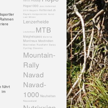
Hobby
HB160
Hope1000
Joes
Kettenrad
Kettenrad.ch
2018 Magazin
dsportler
Keywin
Komponenten
Kunst
Lael Wilcox
m Rahmen
Lenzerheide
riere
MTB
Leukerbad
Maighelspass
Mallorca
Montreux
Mostindien
Mostindien Rundfahrt Swiss
Cycling Classics
Mountain-
Rally
Navad
Navad-
 führt
n im
1000
Neuheiten
Neuseeland
Nutrixxion