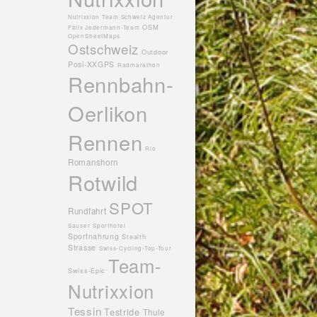
Nutrixxion Team Schweiz Agentur
OSM
Felix Jedermann-Team
OpenStreetMaps
Ostschweiz
Outdoor
Posi-XXGPS
Radmarathon
Rennbahn-
Oerlikon
Rennen
Rio
Romanshorn
Rotwild
SPOT
Rundfahrt
Sauser
Sporthotel
Sportnahrung
Stealth
Strasse
Swiss-Cycling-Top-Tour
Team-
Swiss-Epic
Nutrixxion
Tessin
Testride
Thule