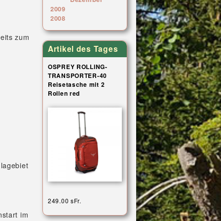
2009
2008
reits zum
Artikel des Tages
OSPREY ROLLING-
TRANSPORTER-40
Reisetasche mit 2
Rollen red
lagebiet
249.00 sFr.
start im