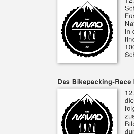
Sc
Für
Na
in
fi
10
Sch
Das Bikepacking-Race 
12
di
fo
zu
Bi
dur