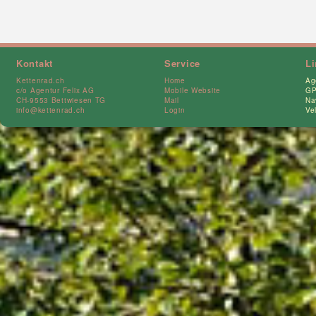
Kontakt
Service
L
Kettenrad.ch
Home
Ag
c/o Agentur Felix AG
Mobile Website
GP
CH-9553 Bettwiesen TG
Mail
Na
info@kettenrad.ch
Login
Ve