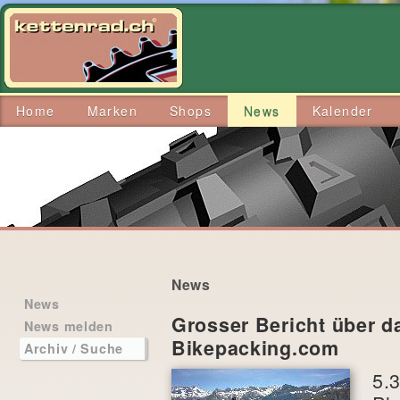
Home
Marken
Shops
News
Kalender
News
News
Grosser Bericht über d
News melden
Bikepacking.com
Archiv / Suche
5.