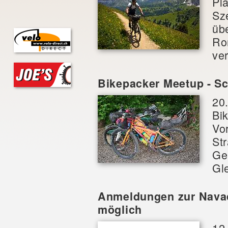
Pl
Sz
üb
Ro
ver
Bikepacker Meetup - S
20
Bi
Vo
St
Ge
Gl
Anmeldungen zur Navad
möglich
12.