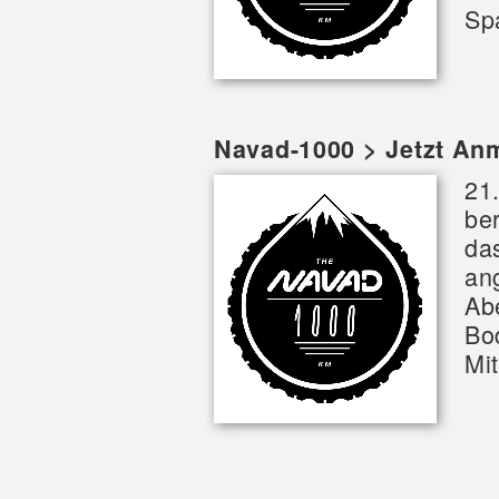
Sp
Navad-1000 > Jetzt An
21
ber
da
an
Ab
Bo
Mit