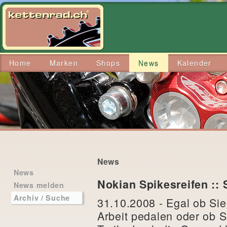
Home
Marken
Shops
News
Kalender
News
News
Nokian Spikesreifen :: 
News melden
Archiv / Suche
31.10.2008 - Egal ob Sie
Arbeit pedalen oder ob 