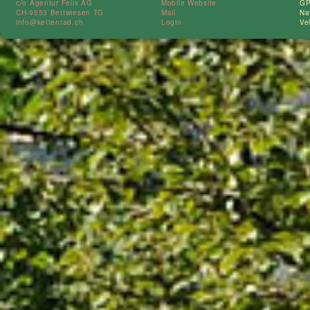
c/o Agentur Felix AG
Mobile Website
GP
CH-9553 Bettwiesen TG
Mail
Na
info@kettenrad.ch
Login
Ve