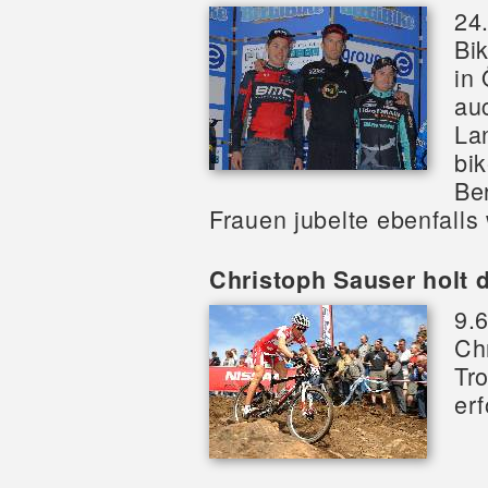
24
Bi
in
au
La
bi
Be
Frauen jubelte ebenfalls
Christoph Sauser holt d
9.6
Ch
Tr
erf