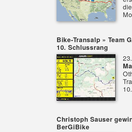
di
Mo
Bike-Transalp » Team G
10. Schlussrang
23
Ma
Ot
Tr
10
Christoph Sauser gew
BerGiBike