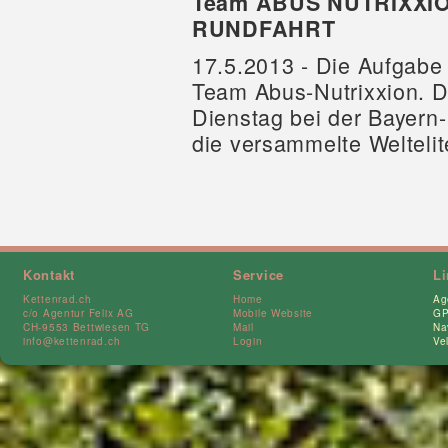
Team ABUS NUTRIXXI
RUNDFAHRT
17.5.2013 - Die Aufgabe i
Team Abus-Nutrixxion. Di
Dienstag bei der Bayern-
die versammelte Welteli
Kontakt
Service
L
Kettenrad.ch
Home
Ag
c/o Agentur Felix AG
Mobile Website
GP
CH-9553 Bettwiesen TG
Mail
Na
info@kettenrad.ch
Login
Ve