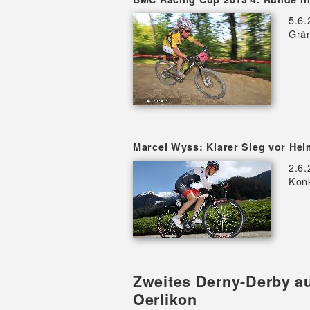
5.6.
Grän
Marcel Wyss: Klarer Sieg vor He
2.6.
Konk
Zweites Derny-Derby a
Oerlikon