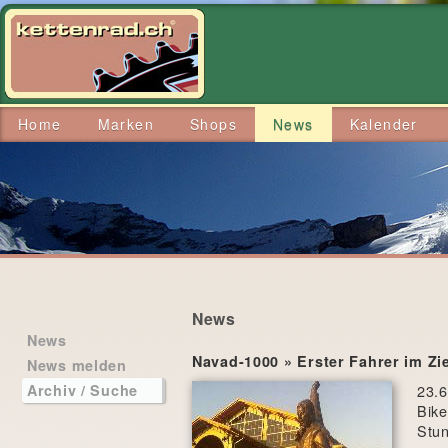
Home
Marken
Shops
News
Kalender
News
News
Navad-1000 » Erster Fahrer im Zie
News melden
23.6
Archiv / Suche
Bike
Stun