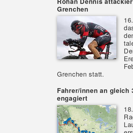
Rohan Dennis attackier
Grenchen
16
da
de
ta
De
Er
Fe
Grenchen statt.
Fahrer/innen an gleich
engagiert
18.
Ra
La
er