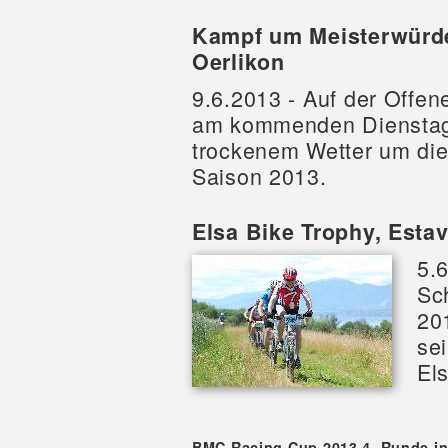
Kampf um Meisterwürde
Oerlikon
9.6.2013 - Auf der Offe
am kommenden Dienstag, 
trockenem Wetter um die
Saison 2013.
Elsa Bike Trophy, Estav
5.
Sc
20
se
El
BMC Racing Cup 2013 4. Runde i