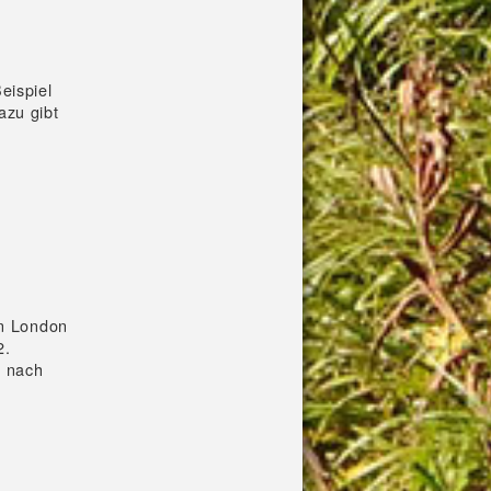
eispiel
azu gibt
in London
2.
n nach