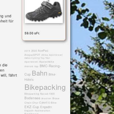
ung und
heit für
59.00 sFr.
AcePac
2020
2019
AcepacSPOT
Afrika
Alpenbrevet
Swiss Cycling Top Tour
Alpsteinbike
Alpenbrevet
n die
BMC-Racing-
Android
App
nen
Bahn
Cup
ill, fährt
Bike-
Hotels
Bikepacking
Bikepacking Navad-1000
Bodensee
Brose
Brasilien
Cykell
Chain
Chur
E-Bike
EKZ-Cup
Engadin
Engadin-Radmarathon
Ernährung