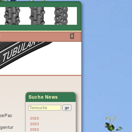
t
Suche News
AcePac
2025
2023
Agentur
2022