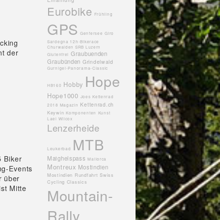
Eurobike
Frühling
GPS
Genfersee
Giro
cking
Sardegna 12h-Bikerace
Churwalden SRB Luzern
t der
Graubuenden
Glutenfrei
Graubünden
Grindelwald
Gurnigel-Panorama-Classic
Hope
Hobby
HB160
Hope1000
Joes
Kettenrad
Kettenrad.ch
2018 Magazin
Keywin
Komponenten
Kunst
Lael Wilcox
Lenzerheide
MTB
Leukerbad
5 Biker
Maighelspass
Mallorca
Montreux
ng-Events
Mostindien
Mostindien Rundfahrt Swiss
r über
Cycling Classics
st Mitte
Mountain-
Rally