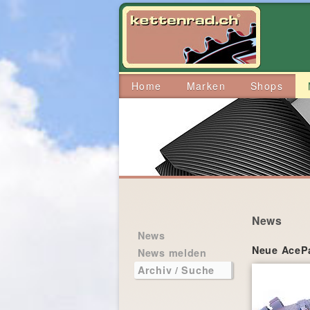
Home
Marken
Shops
News
News
Neue AcePa
News melden
Archiv / Suche