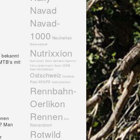
Navad
Navad-
1000
Neuheiten
Neuseeland
Nutrixxion
 bekannt
MTB's mit
Nutrixxion Team Schweiz Agentur
OSM
Felix Jedermann-Team
OpenStreetMaps
Ostschweiz
Outdoor
Posi-XXGPS
Radmarathon
Rennbahn-
Oerlikon
Rennen
enen
Rio
n? Man
Romanshorn
Rotwild
r