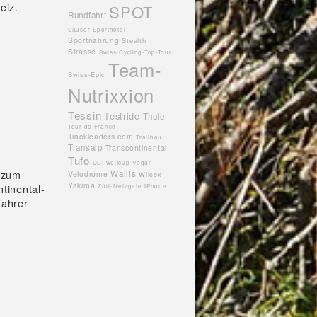
eiz.
SPOT
Rundfahrt
Sauser
Sporthotel
Sportnahrung
Stealth
Strasse
Swiss-Cycling-Top-Tour
Team-
Swiss-Epic
Nutrixxion
Tessin
Testride
Thule
Tour de France
Trackleaders.com
Trailbau
Transalp
Transcontinental
Tufo
UCI weltcup
Vegan
g zum
Wallis
Velodrome
Wilcox
Yakima
tinental-
Züri-Metzgete
iPhone
fahrer