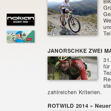
Bi
Grü
Ge
We
un
Te
JANORSCHKE ZWEI MA
31
fü
Te
Re
sta
zahlreichen Kriterien.
ROTWILD 2014 » Neuer 