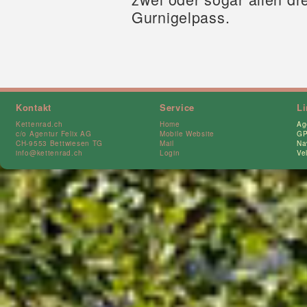
Gurnigelpass.
Kontakt
Service
L
Kettenrad.ch
Home
Ag
c/o Agentur Felix AG
Mobile Website
GP
CH-9553 Bettwiesen TG
Mail
Na
info@kettenrad.ch
Login
Ve