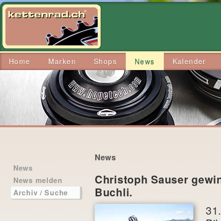
Home
Marken
Shops
News
Kalender
News
News
Christoph Sauser gewi
News melden
Buchli.
Archiv / Suche
31