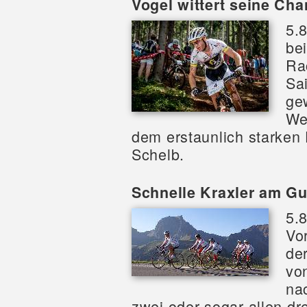
Vogel wittert seine Ch
5.
be
Ra
Sa
ge
We
dem erstaunlich starken
Schelb.
Schnelle Kraxler am Gu
5.
Vor
de
vo
na
zwei oder sogar allen dr