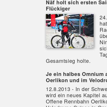
Näf holt sich ersten Sa
Flückiger
24
ha
Ra
üb
Ni
si
Ta
Gesamtsieg holte.
Je ein halbes Omnium 
Oerlikon und im Velod
12.8.2013 - In der Schw
wird ein neues Kapitel a
Offene Rennbahn Oerlik