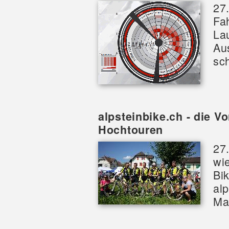
27
Fa
La
Au
sch
alpsteinbike.ch - die V
Hochtouren
27.
wi
Bi
al
Mal