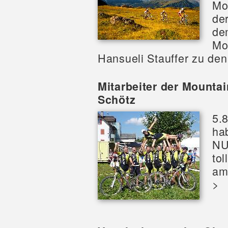
Mo
der
de
Mo
Hansueli Stauffer zu den
Mitarbeiter der Mounta
Schötz
5.
ha
NU
tol
am
>