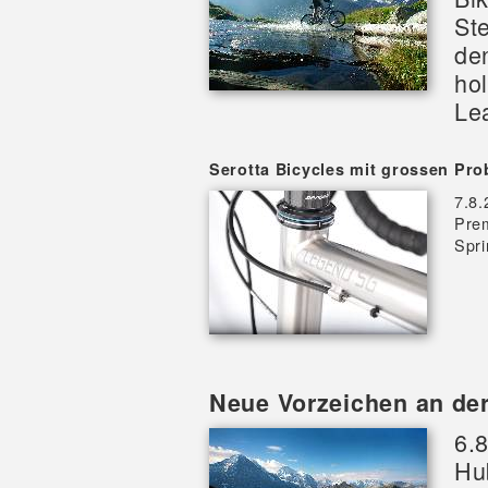
St
de
hol
Lea
Serotta Bicycles mit grossen Pr
7.8.
Pre
Spri
Neue Vorzeichen an der
6.8
Hu