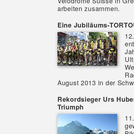
Velodrome Suisse in Gre
arbeiten zusammen.
Eine Jubiläums-TORTOU
12
ent
Ja
Ult
We
Rad
August 2013 in der Schw
Rekordsieger Urs Huber 
Triumph
11
ge
Bik